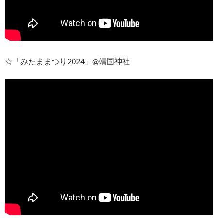
☆「みたままつり2024」@靖国神社