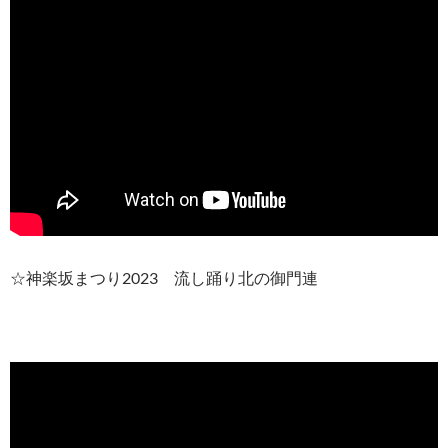
☆神楽坂まつり2023 流し踊り北の御門連