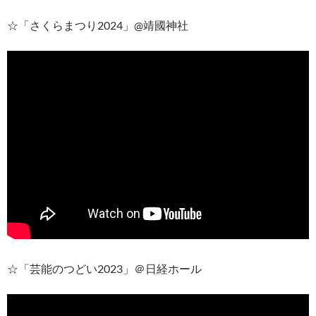
☆「さくらまつり2024」@靖國神社
☆「芸能のつどい2023」＠日経ホール