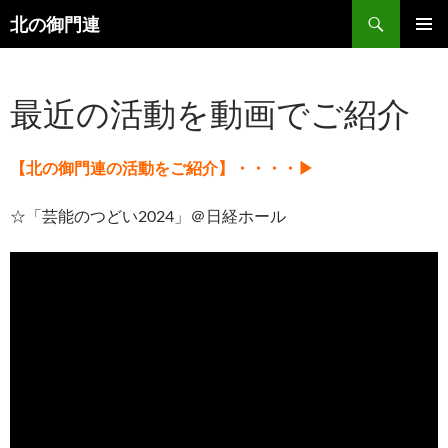
検
北の御門連
索
コ
メインメ
ン
ニュー
テ
最近の活動を動画でご紹介
ン
ツ
へ
ス
【北の御門連の活動をご紹介】・・・・▶
キ
ッ
☆「芸能のつどい2024」＠日経ホール
プ